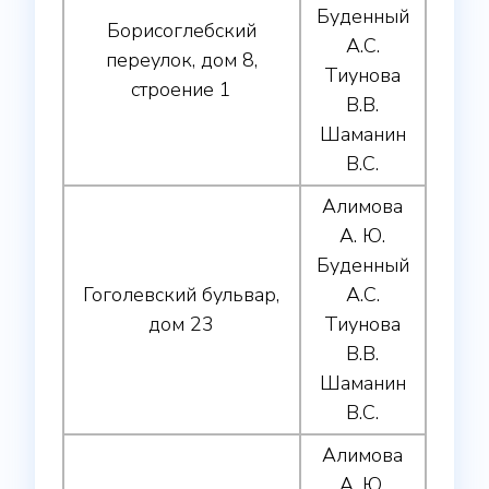
Буденный
Борисоглебский
А.С.
переулок, дом 8,
Тиунова
строение 1
В.В.
Шаманин
В.С.
Алимова
А. Ю.
Буденный
Гоголевский бульвар,
А.С.
дом 23
Тиунова
В.В.
Шаманин
В.С.
Алимова
А. Ю.