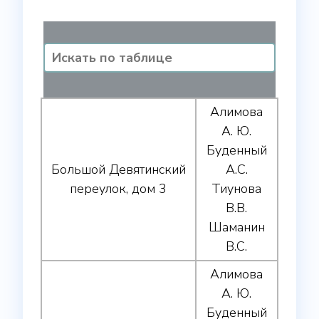
Алимова
А. Ю.
Буденный
Большой Девятинский
А.С.
переулок, дом 3
Тиунова
В.В.
Шаманин
В.С.
Алимова
А. Ю.
Буденный