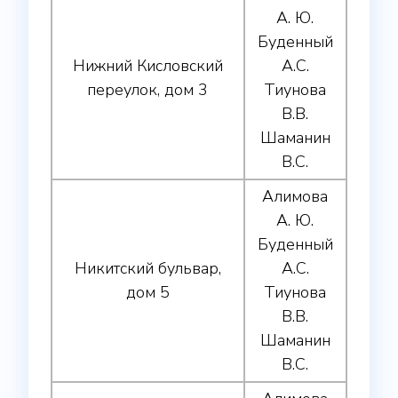
А. Ю.
Буденный
Нижний Кисловский
А.С.
переулок, дом 3
Тиунова
В.В.
Шаманин
В.С.
Алимова
А. Ю.
Буденный
Никитский бульвар,
А.С.
дом 5
Тиунова
В.В.
Шаманин
В.С.