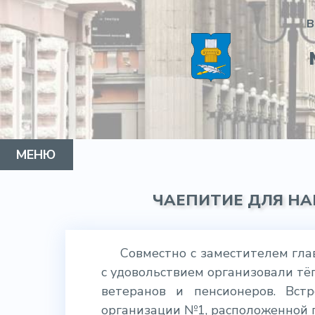
В
МЕНЮ
МУНИЦИПАЛЬНЫЙ ОКРУГ
ГЛАВА МО
СОВЕТ ДЕПУТАТОВ
АДМИНИСТРАЦИЯ
НОРМАТИВНО-ПРАВОВАЯ ИНФОРМАЦИЯ
КОНТАКТЫ
ГАЗЕТА АРБАТ
ЧАЕПИТИЕ ДЛЯ Н
Совместно с заместителем гл
с удовольствием организовали т
ветеранов и пенсионеров. Вс
организации №1, расположенной п